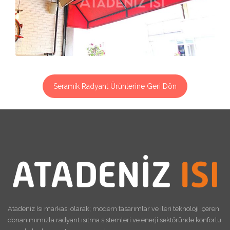
Seramik Radyant Ürünlerine Geri Dön
Atadeniz Isı markası olarak; modern tasarımlar ve ileri teknoloji içeren
donanımımızla radyant ısıtma sistemleri ve enerji sektöründe konforlu