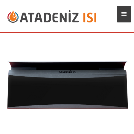
MGLS Serisi radyant ısıtıcı