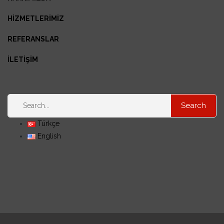
HİZMETLERİMİZ
REFERANSLAR
İLETİŞİM
Türkçe
English