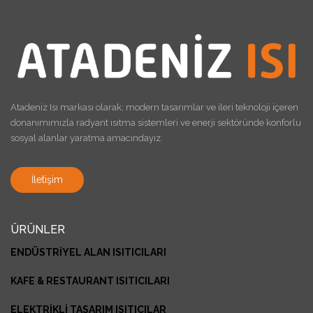
Atadeniz Isı markası olarak; modern tasarımlar ve ileri teknoloji içeren
donanımımızla radyant ısıtma sistemleri ve enerji sektöründe konforlu
sosyal alanlar yaratma amacındayız.
İletişim
ÜRÜNLER
ENDÜSTRİYEL ALAN ISITICILARI
KAFE & RESTAURANT ISITICILARI
ELEKTRİKLİ TASARIM ISITICILAR