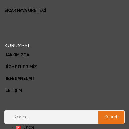
SICAK HAVA ÜRETECİ
KURUMSAL
HAKKIMIZDA
HİZMETLERİMİZ
REFERANSLAR
İLETİŞİM
Türkçe