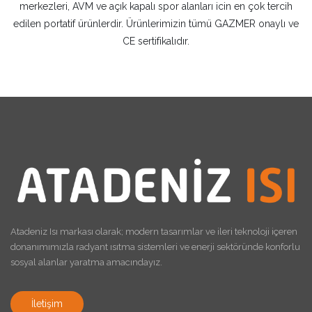
merkezleri, AVM ve açık kapalı spor alanları icin en çok tercih
edilen portatif ürünlerdir. Ürünlerimizin tümü GAZMER onaylı ve
CE sertifikalıdır.
Atadeniz Isı markası olarak; modern tasarımlar ve ileri teknoloji içeren
donanımımızla radyant ısıtma sistemleri ve enerji sektöründe konforlu
sosyal alanlar yaratma amacındayız.
İletişim