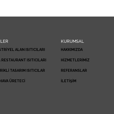
LER
KURUMSAL
TRİYEL ALAN ISITICILARI
HAKKIMIZDA
& RESTAURANT ISITICILARI
HİZMETLERİMİZ
RİKLİ TASARIM ISITICILAR
REFERANSLAR
 HAVA ÜRETECİ
İLETİŞİM