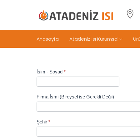
Anasayfa
Atadeniz Isı Kurumsal
Ürü
MGLS
İsim - Soyad
*
Talep
Formu
Firma İsmi (Bireysel ise Gerekli Değil)
Şehir
*