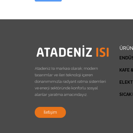
ÜRÜN
ENDÜS
Atadeniz Isı markası olarak; modern
KAFE 
tasarımlar ve ileri teknoloji içeren
donanımımızla radyant ısıtma sistemleri
ELEKT
ve enerji sektöründe konforlu sosyal
SICAK
alanlar yaratma amacındayız.
İletişim