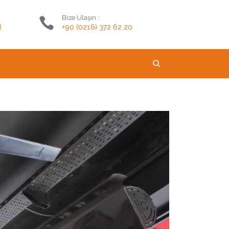
Bize Ulaşın :
M
+90 (0216) 372 62 20