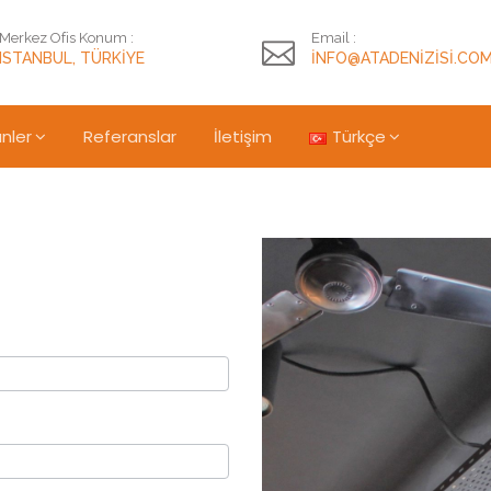
Merkez Ofis Konum :
Email :
ISTANBUL, TÜRKIYE
INFO@ATADENIZISI.CO
nler
Referanslar
İletişim
Türkçe