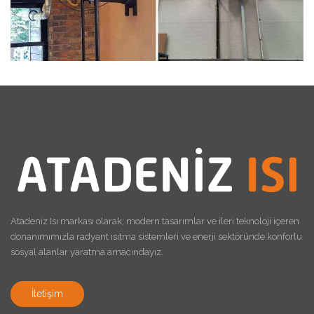
Atadeniz Isı markası olarak; modern tasarımlar ve ileri teknoloji içeren
donanımımızla radyant ısıtma sistemleri ve enerji sektöründe konforlu
sosyal alanlar yaratma amacındayız.
İletişim